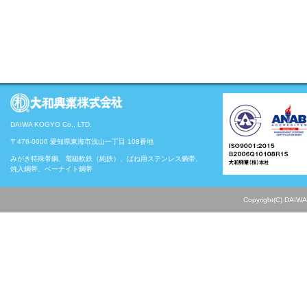
DAIWA KOGYO Co., LTD.
〒476-0006 愛知県東海市浅山一丁目 108番地
みがき特殊帯鋼、電磁軟鉄（純鉄）、ばね用ステンレス鋼帯、
焼入鋼帯、ベーナイト鋼帯
Copyright(C) DAIWA