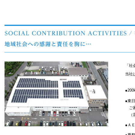
「社
当社
●20
●東
ご
（
●Ａ
●夏