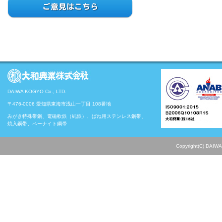
DAIWA KOGYO Co., LTD.
〒476-0006 愛知県東海市浅山一丁目 108番地
みがき特殊帯鋼、電磁軟鉄（純鉄）、ばね用ステンレス鋼帯、
焼入鋼帯、ベーナイト鋼帯
Copyright(C) DAIWA