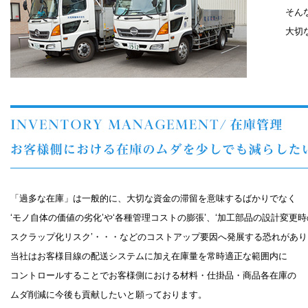
そん
大切
「過多な在庫」は一般的に、大切な資金の滞留を意味するばかりでなく
‘モノ自体の価値の劣化’や‘各種管理コストの膨張’、‘加工部品の設計変更時
スクラップ化リスク’・・・などのコストアップ要因へ発展する恐れがあり
当社はお客様目線の配送システムに加え在庫量を常時適正な範囲内に
コントロールすることでお客様側における材料・仕掛品・商品各在庫の
ムダ削減に今後も貢献したいと願っております。